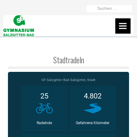
https://gymszbad.de/adderall-
Suchen
kaufen/
https://gymszbad.de/attentin-
...
ohne-
AKTUELLES
rezept/
https://gymszbad.de/elvanse-
IServ
rezeptfrei/
https://gymszbad.de/ritalin-
schweiz/
https://gymszbad.de/vyvanse-
Flyer
Stadtradeln
bestellen/
Wir helfen gerne weiter
Fanshop des GSB
Präsentation vom 16.2.26
ÜBER UNS
Schüler