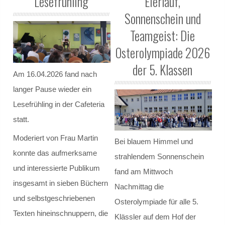
Lesefrühling
Eierlauf,
Sonnenschein und
Klassenrat
Teamgeist: Die
Räumlichkeiten
Osterolympiade 2026
der 5. Klassen
Arbeitsgemeinschaften / Wahlunterricht
Am 16.04.2026 fand nach
langer Pause wieder ein
Model United Nations
Lesefrühling in der Cafeteria
Ski - AG
statt.
Moderiert von Frau Martin
Bei blauem Himmel und
Theater
konnte das aufmerksame
strahlendem Sonnenschein
Schulmediator*innen-AG
und interessierte Publikum
fand am Mittwoch
insgesamt in sieben Büchern
Nachmittag die
Schulgarten-AG
und selbstgeschriebenen
Osterolympiade für alle 5.
Texten hineinschnuppern, die
Klässler auf dem Hof der
Fahrrad-AG