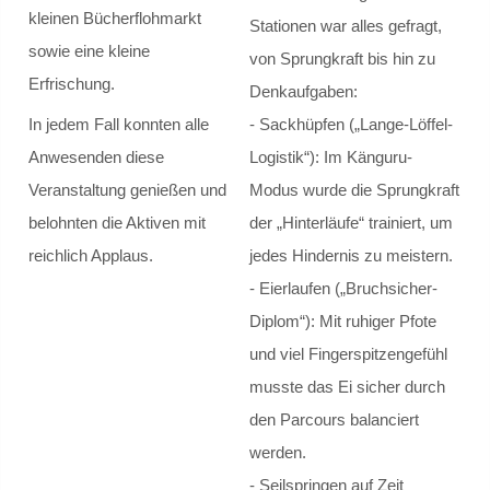
kleinen Bücherflohmarkt
Stationen war alles gefragt,
sowie eine kleine
Frankreich - Pont-à-Mousson
von Sprungkraft bis hin zu
Erfrischung.
Denkaufgaben:
Norwegen - Oslo
- ​Sackhüpfen („Lange-Löffel-
In jedem Fall konnten alle
Logistik“): Im Känguru-
Anwesenden diese
USA - North Carolina
Modus wurde die Sprungkraft
Veranstaltung genießen und
Finnland - Imatra
der „Hinterläufe“ trainiert, um
belohnten die Aktiven mit
jedes Hindernis zu meistern.
reichlich Applaus.
Lajeado - Brasilien
- ​Eierlaufen („Bruchsicher-
Diplom“): Mit ruhiger Pfote
Integrationsarbeit
und viel Fingerspitzengefühl
musste das Ei sicher durch
Schul-Integrationslotsen
den Parcours balanciert
Auszeichnungen
werden.
- ​Seilspringen auf Zeit