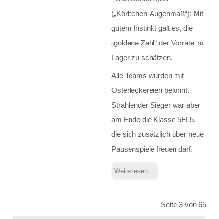
Deutsch
(„Körbchen-Augenmaß“): Mit
gutem Instinkt galt es, die
Deutsch als Zweitsprache
„goldene Zahl“ der Vorräte im
Lager zu schätzen.
Englisch
Alle Teams wurden mit
Erdkunde
Osterleckereien belohnt.
Strahlender Sieger war aber
Geografische Exkursionen
am Ende die Klasse 5FL5,
die sich zusätzlich über neue
Exkursion zum Brocken
Pausenspiele freuen darf.
Exkursion zur Salzgitter AG
Weiterlesen ...
Französisch
Seite 3 von 65
Frankreichaustausch