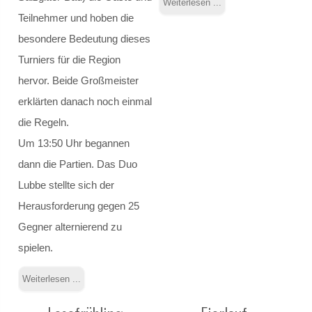
Weiterlesen ...
Planspiel Sucht
Teilnehmer und hoben die
besondere Bedeutung dieses
Sicherheitstraining
Turniers für die Region
hervor. Beide Großmeister
Medientage
erklärten danach noch einmal
Patenprogramm
die Regeln.
Um 13:50 Uhr begannen
Schülermediator*innen-AG
dann die Partien. Das Duo
Lubbe stellte sich der
Bericht 2012
Herausforderung gegen 25
Bericht 2024
Gegner alternierend zu
spielen.
Bericht 2025
Weiterlesen ...
Bericht 2026