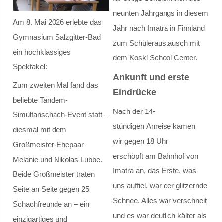
neunten Jahrgangs in diesem
Am 8. Mai 2026 erlebte das
Gremien
Jahr nach Imatra in Finnland
Gymnasium Salzgitter-Bad
zum Schüleraustausch mit
Schulvorstand
ein hochklassiges
dem Koski School Center.
Spektakel:
Schulelternrat
Ankunft und erste
Zum zweiten Mal fand das
Eindrücke
Schulordnung
beliebte Tandem-
Nach der 14-
Simultanschach-Event statt –
GANZTAGSSCHULE
stündigen Anreise kamen
diesmal mit dem
wir gegen 18 Uhr
Großmeister-Ehepaar
Berufliche Orientierung
erschöpft am Bahnhof von
Melanie und Nikolas Lubbe.
Imatra an, das Erste, was
Beide Großmeister traten
Konzept
uns auffiel, war der glitzernde
Seite an Seite gegen 25
Leuchtturmschule
Schnee. Alles war verschneit
Schachfreunde an – ein
und es war deutlich kälter als
einzigartiges und