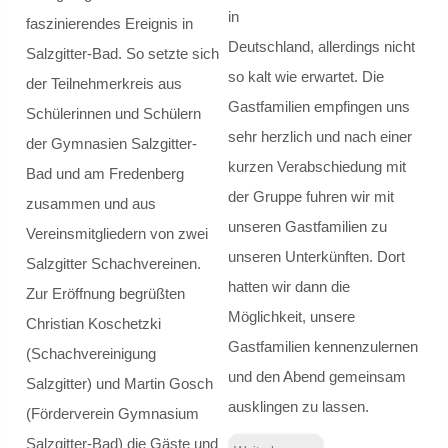
Step.ing
in
faszinierendes Ereignis in
Deutschland, allerdings nicht
Salzgitter-Bad. So setzte sich
Schulsozialarbeit
so kalt wie erwartet. Die
der Teilnehmerkreis aus
Gastfamilien empfingen uns
Schulsozialarbeit
Schülerinnen und Schülern
sehr herzlich und nach einer
der Gymnasien Salzgitter-
Verortung / Konzept
kurzen Verabschiedung mit
Bad und am Fredenberg
der Gruppe fuhren wir mit
zusammen und aus
Definition
unseren Gastfamilien zu
Vereinsmitgliedern von zwei
unseren Unterkünften. Dort
Schweigepflicht
Salzgitter Schachvereinen.
hatten wir dann die
Zur Eröffnung begrüßten
Team und Kontakt
Möglichkeit, unsere
Christian Koschetzki
Gastfamilien kennenzulernen
(Schachvereinigung
Beratungsnetzwerk
und den Abend gemeinsam
Salzgitter) und Martin Gosch
ausklingen zu lassen.
(Förderverein Gymnasium
Präventionsarbeit
Salzgitter-Bad) die Gäste und