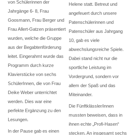
von Schülerinnen der
Helene statt. Betreut und
Jahrgänge 6- 8, Frau
Musik AGs
angefeuert durch unsere
Goosmann, Frau Berger und
Patenschülerinnen und
Kletter-AG
Frau Allert-Gatzen präsentiert
Patenschüler aus Jahrgang
wurden, welche die Gruppe
10, gab es viele
Schulsanitätsdienst
aus der Begabtenförderung
abwechslungsreiche Spiele.
leitet. Eingerahmt wurde das
Cafeteria
Dabei stand nicht nur die
Programm durch kurze
sportliche Leistung im
Schulbibliothek
Klavierstücke von sechs
Vordergrund, sondern vor
SchülerInnen, die von Frau
allem der Spaß und das
Begabungsförderung
Deike Weber unterrichtet
Miteinander.
werden. Dies war eine
Projekte
Die Fünftklässler/innen
perfekte Ergänzung zu den
mussten beweisen, dass in
Medienscouts
Lesungen.
ihnen echte „Profi-Hasen“
In der Pause gab es einen
stecken. An insgesamt sechs
Internationale Partnerschaften