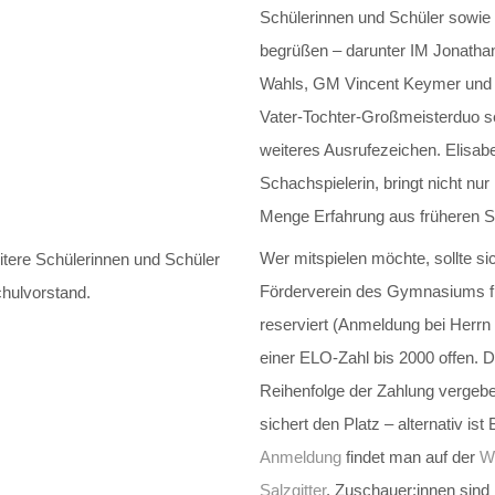
Schülerinnen und Schüler sowie
begrüßen – darunter IM Jonatha
Wahls, GM Vincent Keymer und G
Vater-Tochter-Großmeisterduo set
weiteres Ausrufezeichen. Elisabe
Schachspielerin, bringt nicht nur
Menge Erfahrung aus früheren S
Wer mitspielen möchte, sollte sic
itere Schülerinnen und Schüler
Förderverein des Gymnasiums fü
hulvorstand.
reserviert (Anmeldung bei Herrn 
einer ELO-Zahl bis 2000 offen. Da
Reihenfolge der Zahlung vergeb
sichert den Platz – alternativ is
Anmeldung
findet man auf der
We
Salzgitter
. Zuschauer:innen sind 