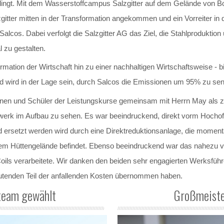
lingt. Mit dem Wasserstoffcampus Salzgitter auf dem Gelände von Bos
ter mitten in der Transformation angekommen und ein Vorreiter in die
Salcos. Dabei verfolgt die Salzgitter AG das Ziel, die Stahlproduktion
 zu gestalten.
rmation der Wirtschaft hin zu einer nachhaltigen Wirtschaftsweise - bi
 wird in der Lage sein, durch Salcos die Emissionen um 95% zu se
en und Schüler der Leistungskurse gemeinsam mit Herrn May als zus
lwerk im Aufbau zu sehen. Es war beeindruckend, direkt vorm Hochof
 ersetzt werden wird durch eine Direktreduktionsanlage, die momen
dem Hüttengelände befindet. Ebenso beeindruckend war das nahezu 
ls verarbeitete. Wir danken den beiden sehr engagierten Werksführe
eutenden Teil der anfallenden Kosten übernommen haben.
team gewählt
Großmeiste