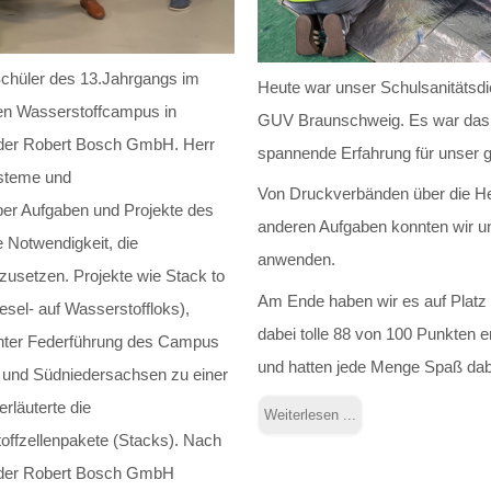
chüler des 13.Jahrgangs im
Heute war unser Schulsanitätsd
en Wasserstoffcampus in
GUV Braunschweig. Es war das e
 der Robert Bosch GmbH. Herr
spannende Erfahrung für unser 
ysteme und
Von Druckverbänden über die He
über Aufgaben und Projekte des
anderen Aufgaben konnten wir u
Notwendigkeit, die
anwenden.
zusetzen. Projekte wie Stack to
Am Ende haben wir es auf Platz
el- auf Wasserstoffloks),
dabei tolle 88 von 100 Punkten er
nter Federführung des Campus
und hatten jede Menge Spaß dab
 und Südniedersachsen zu einer
rläuterte die
Weiterlesen ...
offzellenpakete (Stacks). Nach
n der Robert Bosch GmbH