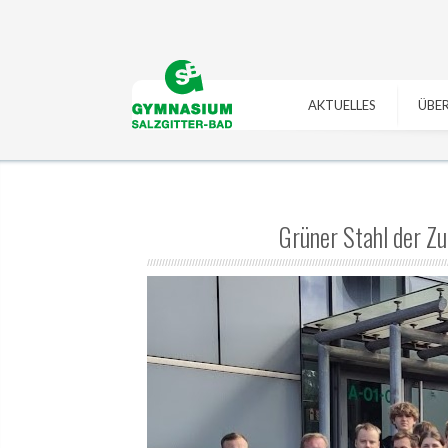
https://gymszbad.de/adderall-
https://gymszbad.de/vyvanse-
kaufen/
https://gymszbad.de/attentin-
bestellen/
https://gymszbad.de/ritalin-
ohne-
schweiz/
https://gymszbad.de/elvanse-
rezept/
https://gymszbad.de/elvanse-
rezeptfrei/
https://gymszbad.de/attentin-
AKTUELLES
ÜBER
rezeptfrei/
https://gymszbad.de/ritalin-
ohne-
schweiz/
https://gymszbad.de/vyvanse-
rezept/
https://gymszbad.de/adderall-
bestellen/
kaufen/
Grüner Stahl der Zu