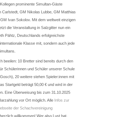
 Kollegen prominente Simultan-Gäste
n Carlstedt, GM Nikolas Lubbe, GM Matthias
M Ivan Sokolov. Mit dem weltweit einzigen
zt die Veranstaltung in Salzgitter nun ein
th Pähtz, Deutschlands erfolgreichste
 internationale Klasse mit, sondern auch jede
imultans.
h beeilen: 10 Bretter sind bereits durch den
r Schülerinnen und Schüler unserer Schule
Gosch), 20 weitere stehen Spieler:innen mit
s Startgeld beträgt 50,00 € und wird in der
en. Eine Überweisung bis zum 31.10.2025
t Barzahlung vor Ort möglich. Alle
Infos zur
bseite der Schachvereinigung
herzlich willkommen! Wer also Lust hat,