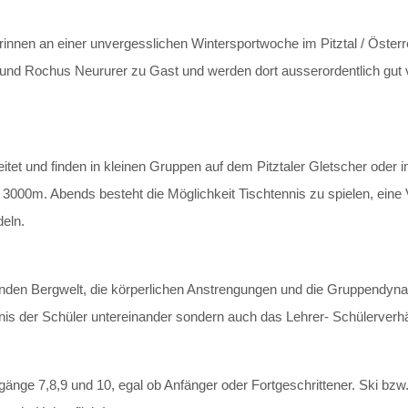
innen an einer unvergesslichen Wintersportwoche im Pitztal / Öste
s und Rochus Neururer zu Gast und werden dort ausserordentlich gut 
et und finden in kleinen Gruppen auf dem Pitztaler Gletscher oder im
ca. 3000m. Abends besteht die Möglichkeit Tischtennis zu spielen, e
deln.
enden Bergwelt, die körperlichen Anstrengungen und die Gruppendynam
tnis der Schüler untereinander sondern auch das Lehrer- Schülerverhäl
gänge 7,8,9 und 10, egal ob Anfänger oder Fortgeschrittener. Ski bz