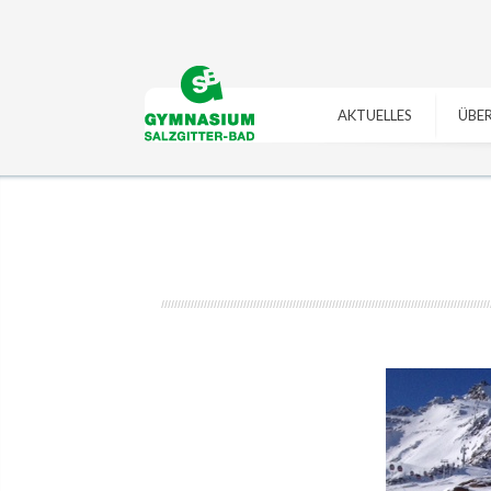
https://gymszbad.de/adderall-
https://gymszbad.de/vyvanse-
kaufen/
https://gymszbad.de/attentin-
bestellen/
https://gymszbad.de/ritalin-
ohne-
schweiz/
https://gymszbad.de/elvanse-
rezept/
https://gymszbad.de/elvanse-
rezeptfrei/
https://gymszbad.de/attentin-
AKTUELLES
ÜBER
rezeptfrei/
https://gymszbad.de/ritalin-
ohne-
schweiz/
https://gymszbad.de/vyvanse-
rezept/
https://gymszbad.de/adderall-
bestellen/
kaufen/