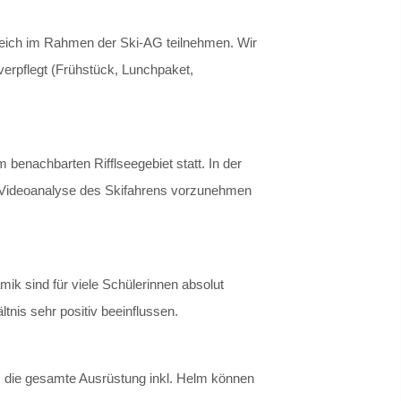
rreich im Rahmen der Ski-AG teilnehmen. Wir
verpflegt (Frühstück, Lunchpaket,
 benachbarten Rifflseegebiet statt. In der
ine Videoanalyse des Skifahrens vorzunehmen
ik sind für viele Schülerinnen absolut
tnis sehr positiv beeinflussen.
w. die gesamte Ausrüstung inkl. Helm können