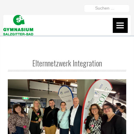
https://gymszbad.de/adderall-
Suchen
kaufen/
https://gymszbad.de/attentin-
...
ohne-
AKTUELLES
rezept/
https://gymszbad.de/elvanse-
IServ
rezeptfrei/
https://gymszbad.de/ritalin-
schweiz/
https://gymszbad.de/vyvanse-
Flyer
bestellen/
Elternnetzwerk Integration
Wir helfen gerne weiter
Fanshop des GSB
Präsentation vom 16.2.26
ÜBER UNS
Schüler