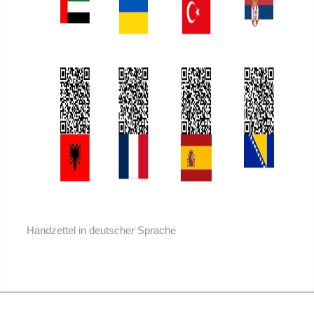
Musik AGs
Kletter-AG
Schulsanitätsdienst
Cafeteria
Schulbibliothek
Begabungsförderung
Handzettel in deutscher Sprache
Projekte
Medienscouts
Internationale Partnerschaften