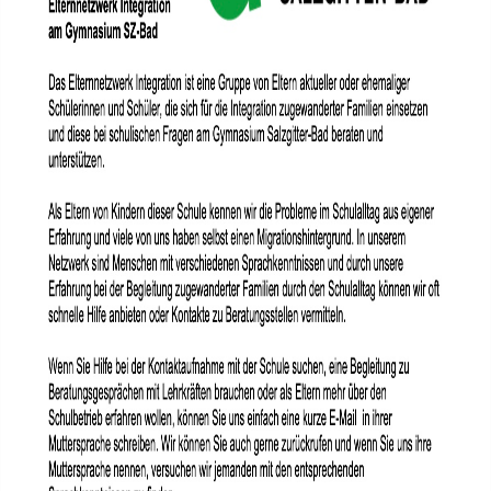
Planspiel Sucht
Sicherheitstraining
Medientage
Patenprogramm
Schülermediator*innen-AG
Bericht 2012
Bericht 2024
Bericht 2025
Bericht 2026