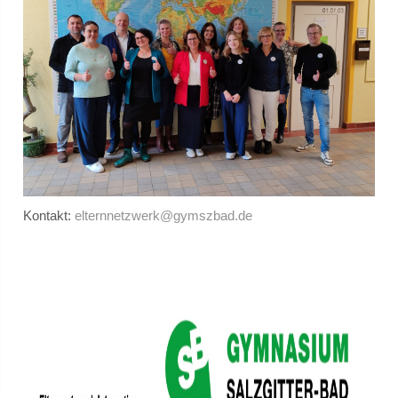
Step.ing
Schulsozialarbeit
Schulsozialarbeit
Verortung / Konzept
Definition
Kontakt:
elternnetzwerk@gymszbad.de
Schweigepflicht
Team und Kontakt
Beratungsnetzwerk
Präventionsarbeit