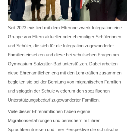
Schülersprecher
Kollegium
Seit 2023 existiert mit dem Elternnetzwerk Integration eine
Gruppe von Eltern aktueller oder ehemaliger Schülerinnen
Schulleitung und Koordinatoren
und Schüler, die sich für die Integration zugewanderter
Familien einsetzen und diese bei schulischen Fragen am
Eingangsstufe
Gymnasium Salzgitter-Bad unterstützen. Dabei arbeiten
Mittelstufe
diese Ehrenamtlichen eng mit den Lehrkräften zusammen,
begleiten sie bei der Beratung von migrantischen Familien
Oberstufe
und spiegeln der Schule wiederum den spezifischen
Unterstützungsbedarf zugewanderter Familien.
Schulleitbild
Viele dieser Ehrenamtlichen haben eigene
Ansprechpartner
Migrationserfahrungen und bereichern mit ihren
Sprachkenntnissen und ihrer Perspektive die schulische
Vereine