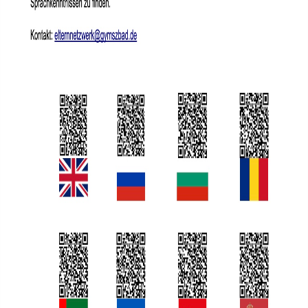
Klassenrat
Räumlichkeiten
Arbeitsgemeinschaften / Wahlunterricht
Model United Nations
Ski - AG
Theater
Schulmediator*innen-AG
Schulgarten-AG
Fahrrad-AG