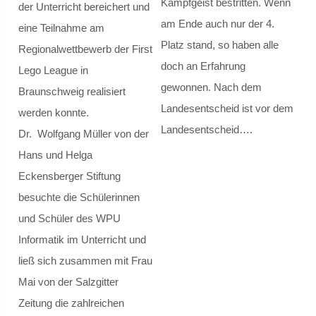
Kampfgeist bestritten. Wenn
der Unterricht bereichert und
am Ende auch nur der 4.
Musik AGs
eine Teilnahme am
Platz stand, so haben alle
Regionalwettbewerb der First
Kletter-AG
doch an Erfahrung
Lego League in
gewonnen. Nach dem
Braunschweig realisiert
Schulsanitätsdienst
Landesentscheid ist vor dem
werden konnte.
Landesentscheid….
Dr. Wolfgang Müller von der
Cafeteria
Hans und Helga
Schulbibliothek
Eckensberger Stiftung
besuchte die Schülerinnen
Begabungsförderung
und Schüler des WPU
Informatik im Unterricht und
Projekte
ließ sich zusammen mit Frau
Medienscouts
Mai von der Salzgitter
Zeitung die zahlreichen
Internationale Partnerschaften