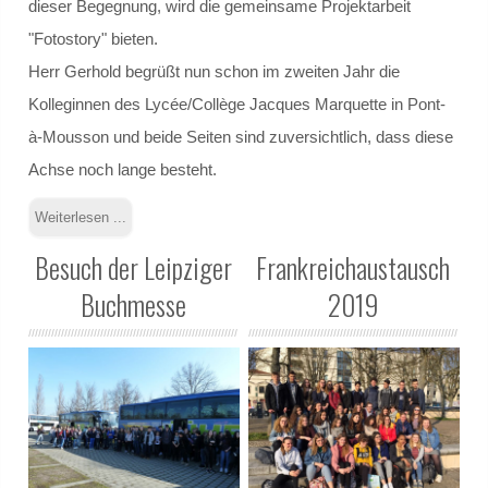
dieser Begegnung, wird die gemeinsame Projektarbeit
"Fotostory" bieten.
Gremien
Herr Gerhold begrüßt nun schon im zweiten Jahr die
Kolleginnen des Lycée/Collège Jacques Marquette in Pont-
Schulvorstand
à-Mousson und beide Seiten sind zuversichtlich, dass diese
Schulelternrat
Achse noch lange besteht.
Schulordnung
Weiterlesen ...
Besuch der Leipziger
Frankreichaustausch
GANZTAGSSCHULE
Buchmesse
2019
Berufliche Orientierung
Konzept
Leuchtturmschule