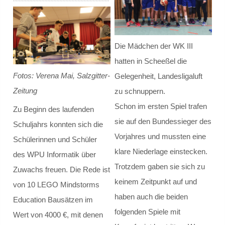
Klassenrat
Räumlichkeiten
Die Mädchen der WK III
hatten in Scheeßel die
Arbeitsgemeinschaften / Wahlunterricht
Fotos: Verena Mai, Salzgitter-
Gelegenheit, Landesligaluft
Zeitung
Model United Nations
zu schnuppern.
Schon im ersten Spiel trafen
Zu Beginn des laufenden
Ski - AG
sie auf den Bundessieger des
Schuljahrs konnten sich die
Vorjahres und mussten eine
Schülerinnen und Schüler
Theater
klare Niederlage einstecken.
des WPU Informatik über
Trotzdem gaben sie sich zu
Schulmediator*innen-AG
Zuwachs freuen. Die Rede ist
keinem Zeitpunkt auf und
von 10 LEGO Mindstorms
Schulgarten-AG
haben auch die beiden
Education Bausätzen im
folgenden Spiele mit
Wert von 4000 €, mit denen
Fahrrad-AG