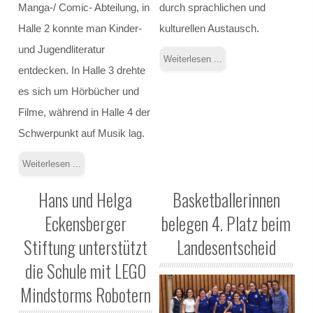
Manga-/ Comic- Abteilung, in
durch sprachlichen und
Planspiel Sucht
Halle 2 konnte man Kinder-
kulturellen Austausch.
Sicherheitstraining
und Jugendliteratur
Weiterlesen ...
entdecken. In Halle 3 drehte
Medientage
es sich um Hörbücher und
Filme, während in Halle 4 der
Patenprogramm
Schwerpunkt auf Musik lag.
Schülermediator*innen-AG
Weiterlesen ...
Bericht 2012
Hans und Helga
Basketballerinnen
Eckensberger
belegen 4. Platz beim
Bericht 2024
Stiftung unterstützt
Landesentscheid
Bericht 2025
die Schule mit LEGO
Mindstorms Robotern
Bericht 2026