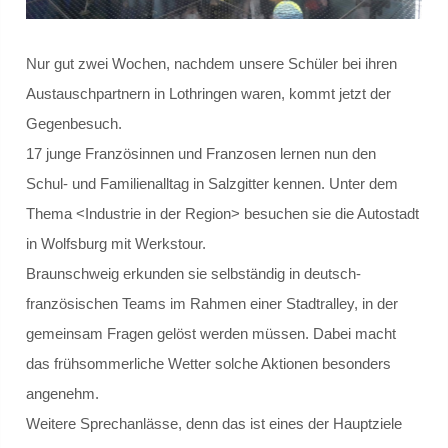
Schülersprecher
Nur gut zwei Wochen, nachdem unsere Schüler bei ihren
Kollegium
Austauschpartnern in Lothringen waren, kommt jetzt der
Gegenbesuch.
Schulleitung und Koordinatoren
17 junge Französinnen und Franzosen lernen nun den
Schul- und Familienalltag in Salzgitter kennen. Unter dem
Eingangsstufe
Thema <Industrie in der Region> besuchen sie die Autostadt
Mittelstufe
in Wolfsburg mit Werkstour.
Braunschweig erkunden sie selbständig in deutsch-
Oberstufe
französischen Teams im Rahmen einer Stadtralley, in der
gemeinsam Fragen gelöst werden müssen. Dabei macht
Schulleitbild
das frühsommerliche Wetter solche Aktionen besonders
Ansprechpartner
angenehm.
Weitere Sprechanlässe, denn das ist eines der Hauptziele
Vereine