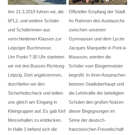
Step.ing
Am 21.3.2019 fuhren wir, die
Offizieller Empfang der Stadt
Schulsozialarbeit
6FL2, und weitere Schüler
Im Rahmen des Austauschs
und Schülerinnen aus
zwischen unserem
Schulsozialarbeit
verschiedenen Klassen zur
Gymnasium und dem Lycée
Leipziger Buchmesse.
Jacques Marquette in Pont-à-
Verortung / Konzept
Um Punkt 7:30 Uhr starteten
Mousson, werden die
Definition
wir mit drei Bussen Richtung
Schüler vom Bürgermeister
Leipzig. Dort angekommen,
begrüßt. In ihren Ansprachen
Schweigepflicht
durchliefen wir den
betonen Stadtoberhaupt und
Sicherheitscheck und teilten
die Lehrkräfte der beteiligten
Team und Kontakt
uns gleich am Eingang in
Schulen den großen Nutzen
Beratungsnetzwerk
Kleingruppen auf. Es gab fünf
dieser Begegnungen im
Messehallen zu entdecken.
Sinne der deutsch-
Präventionsarbeit
In Halle 1 befand sich die
französischen Freundschaft