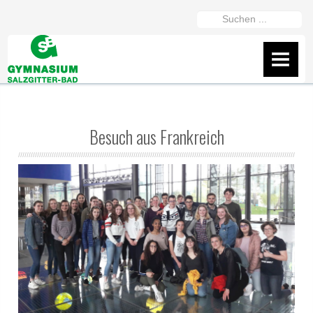
https://gymszbad.de/adderall-
Suchen
kaufen/
https://gymszbad.de/attentin-
...
ohne-
AKTUELLES
rezept/
https://gymszbad.de/elvanse-
IServ
rezeptfrei/
https://gymszbad.de/ritalin-
schweiz/
https://gymszbad.de/vyvanse-
Flyer
Besuch aus Frankreich
bestellen/
Wir helfen gerne weiter
Fanshop des GSB
Präsentation vom 16.2.26
ÜBER UNS
Schüler