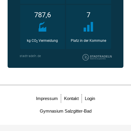
Schülersprecher
Kollegium
Schulleitung und Koordinatoren
Eingangsstufe
Mittelstufe
Oberstufe
Impressum
Kontakt
Login
Schulleitbild
Gymnasium Salzgitter-Bad
Ansprechpartner
Vereine