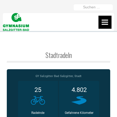
https://gymszbad.de/adderall-
Suchen
kaufen/
https://gymszbad.de/attentin-
...
ohne-
AKTUELLES
rezept/
https://gymszbad.de/elvanse-
IServ
rezeptfrei/
https://gymszbad.de/ritalin-
schweiz/
https://gymszbad.de/vyvanse-
Flyer
bestellen/
Stadtradeln
Wir helfen gerne weiter
Fanshop des GSB
Präsentation vom 16.2.26
ÜBER UNS
Schüler