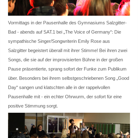
Schülersprecher
Vormittags in der Pausenhalle des Gymnasiums Salzgitter-
Kollegium
Bad - abends auf SAT.1 bei „The Voice of Germany“: Die
sympathische Singer/Songwriterin Emily Rose aus
Schulleitung und Koordinatoren
Salzgitter begeistert überall mit ihrer Stimme! Bei ihren zwei
Eingangsstufe
Songs, die sie auf der improvisierten Bühne in der großen
Pause präsentierte, sprang sofort der Funke zum Publikum
Mittelstufe
über. Besonders bei ihrem selbstgeschriebenen Song „Good
Day“ sangen und klatschten alle in der rappelvollen
Oberstufe
Pausenhalle mit - ein echter Ohrwurm, der sofort für eine
Schulleitbild
positive Stimmung sorgt.
Ansprechpartner
Vereine