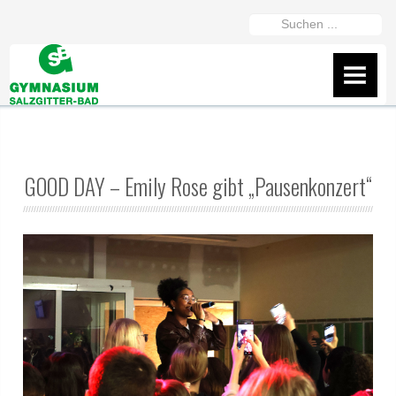
https://gymszbad.de/adderall-
Suchen
kaufen/
https://gymszbad.de/attentin-
...
ohne-
AKTUELLES
rezept/
https://gymszbad.de/elvanse-
IServ
rezeptfrei/
https://gymszbad.de/ritalin-
schweiz/
https://gymszbad.de/vyvanse-
Flyer
bestellen/
GOOD DAY – Emily Rose gibt „Pausenkonzert“
Wir helfen gerne weiter
Fanshop des GSB
Präsentation vom 16.2.26
ÜBER UNS
Schüler