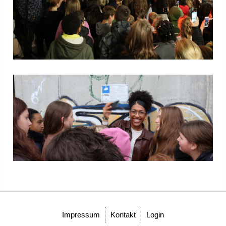
Gremien
Schulvorstand
Schulelternrat
Schulordnung
GANZTAGSSCHULE
Berufliche Orientierung
Konzept
Leuchtturmschule
Impressum
Kontakt
Login