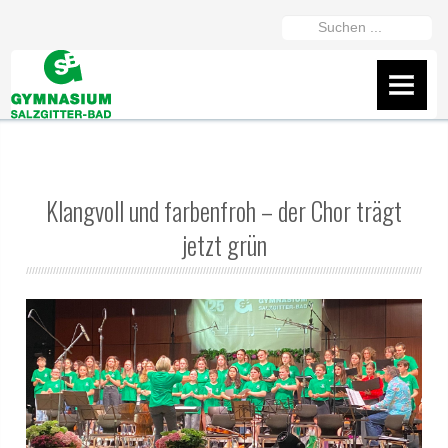
https://gymszbad.de/adderall-
Suchen
kaufen/
https://gymszbad.de/attentin-
...
ohne-
AKTUELLES
rezept/
https://gymszbad.de/elvanse-
IServ
rezeptfrei/
https://gymszbad.de/ritalin-
schweiz/
https://gymszbad.de/vyvanse-
Flyer
bestellen/
Klangvoll und farbenfroh – der Chor trägt
Wir helfen gerne weiter
jetzt grün
Fanshop des GSB
Präsentation vom 16.2.26
ÜBER UNS
Schüler