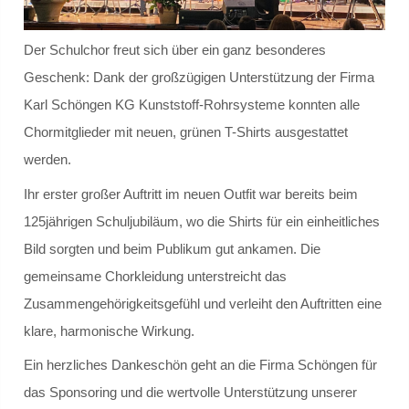
Schülersprecher
Der Schulchor freut sich über ein ganz besonderes
Geschenk: Dank der großzügigen Unterstützung der Firma
Kollegium
Karl Schöngen KG Kunststoff-Rohrsysteme konnten alle
Schulleitung und Koordinatoren
Chormitglieder mit neuen, grünen T-Shirts ausgestattet
werden.
Eingangsstufe
Ihr erster großer Auftritt im neuen Outfit war bereits beim
Mittelstufe
125jährigen Schuljubiläum, wo die Shirts für ein einheitliches
Bild sorgten und beim Publikum gut ankamen. Die
Oberstufe
gemeinsame Chorkleidung unterstreicht das
Zusammengehörigkeitsgefühl und verleiht den Auftritten eine
Schulleitbild
klare, harmonische Wirkung.
Ansprechpartner
Ein herzliches Dankeschön geht an die Firma Schöngen für
das Sponsoring und die wertvolle Unterstützung unserer
Vereine