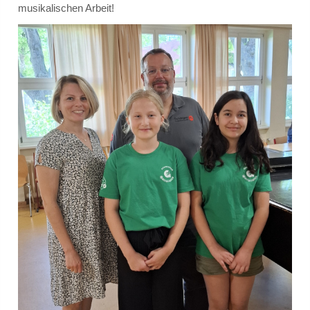
musikalischen Arbeit!
Gremien
Schulvorstand
Schulelternrat
Schulordnung
GANZTAGSSCHULE
Berufliche Orientierung
Konzept
Leuchtturmschule