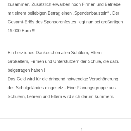
zusammen. Zusätzlich erwarben noch Firmen und Betriebe
mit einem beliebigen Betrag einen „Spendenbaustein“ . Der
Gremien
Gesamt-Erlös des Sponsorenfestes liegt nun bei großartigen
Schulvorstand
19.000 Euro !!!
Schulelternrat
Ein herzliches Dankeschön allen Schülern, Eltern,
Schulordnung
Großeltern, Firmen und Unterstützern der Schule, die dazu
beigetragen haben !
GANZTAGSSCHULE
Das Geld wird für die dringend notwendige Verschönerung
des Schulgeländes eingesetzt. Eine Planungsgruppe aus
Berufliche Orientierung
Schülern, Lehrern und Eltern wird sich darum kümmern.
Konzept
Leuchtturmschule