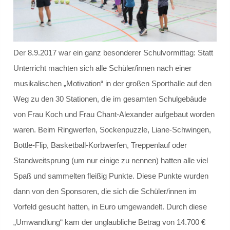
Schülersprecher
Kollegium
Der 8.9.2017 war ein ganz besonderer Schulvormittag: Statt
Unterricht machten sich alle Schüler/innen nach einer
Schulleitung und Koordinatoren
musikalischen „Motivation“ in der großen Sporthalle auf den
Eingangsstufe
Weg zu den 30 Stationen, die im gesamten Schulgebäude
von Frau Koch und Frau Chant-Alexander aufgebaut worden
Mittelstufe
waren. Beim Ringwerfen, Sockenpuzzle, Liane-Schwingen,
Bottle-Flip, Basketball-Korbwerfen, Treppenlauf oder
Oberstufe
Standweitsprung (um nur einige zu nennen) hatten alle viel
Schulleitbild
Spaß und sammelten fleißig Punkte. Diese Punkte wurden
dann von den Sponsoren, die sich die Schüler/innen im
Ansprechpartner
Vorfeld gesucht hatten, in Euro umgewandelt. Durch diese
„Umwandlung“ kam der unglaubliche Betrag von 14.700 €
Vereine