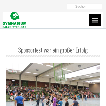
https://gymszbad.de/adderall-
Suchen
kaufen/
https://gymszbad.de/attentin-
...
ohne-
AKTUELLES
rezept/
https://gymszbad.de/elvanse-
IServ
rezeptfrei/
https://gymszbad.de/ritalin-
schweiz/
https://gymszbad.de/vyvanse-
Flyer
bestellen/
Sponsorfest war ein großer Erfolg
Wir helfen gerne weiter
Fanshop des GSB
Präsentation vom 16.2.26
ÜBER UNS
Schüler