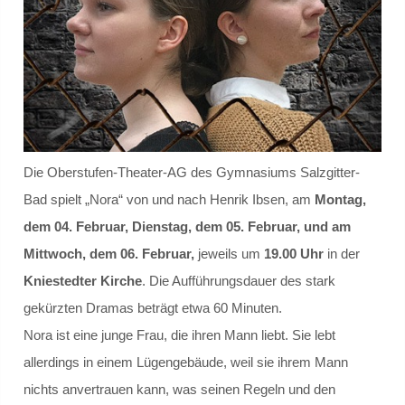
Schülersprecher
Kollegium
Schulleitung und Koordinatoren
Eingangsstufe
Die Oberstufen-Theater-AG des Gymnasiums Salzgitter-
Bad spielt „Nora“ von und nach Henrik Ibsen, am
Montag,
Mittelstufe
dem 04. Februar, Dienstag, dem 05. Februar, und am
Mittwoch, dem 06. Februar,
jeweils um
19.00 Uhr
in der
Oberstufe
Kniestedter Kirche
. Die Aufführungsdauer des stark
gekürzten Dramas beträgt etwa 60 Minuten.
Schulleitbild
Nora ist eine junge Frau, die ihren Mann liebt. Sie lebt
Ansprechpartner
allerdings in einem Lügengebäude, weil sie ihrem Mann
nichts anvertrauen kann, was seinen Regeln und den
Vereine