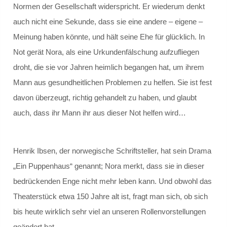
Normen der Gesellschaft widerspricht. Er wiederum denkt
auch nicht eine Sekunde, dass sie eine andere – eigene –
Gremien
Meinung haben könnte, und hält seine Ehe für glücklich. In
Schulvorstand
Not gerät Nora, als eine Urkundenfälschung aufzufliegen
droht, die sie vor Jahren heimlich begangen hat, um ihrem
Schulelternrat
Mann aus gesundheitlichen Problemen zu helfen. Sie ist fest
davon überzeugt, richtig gehandelt zu haben, und glaubt
Schulordnung
auch, dass ihr Mann ihr aus dieser Not helfen wird…
GANZTAGSSCHULE
Henrik Ibsen, der norwegische Schriftsteller, hat sein Drama
Berufliche Orientierung
„Ein Puppenhaus“ genannt; Nora merkt, dass sie in dieser
Konzept
bedrückenden Enge nicht mehr leben kann. Und obwohl das
Theaterstück etwa 150 Jahre alt ist, fragt man sich, ob sich
Leuchtturmschule
bis heute wirklich sehr viel an unseren Rollenvorstellungen
geändert hat.