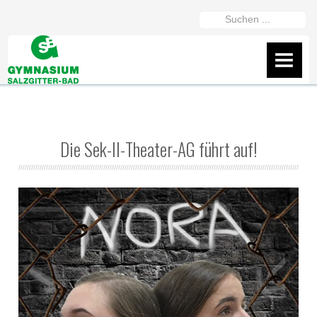
https://gymszbad.de/adderall-
Suchen
kaufen/
https://gymszbad.de/attentin-
...
ohne-
AKTUELLES
rezept/
https://gymszbad.de/elvanse-
IServ
rezeptfrei/
https://gymszbad.de/ritalin-
schweiz/
https://gymszbad.de/vyvanse-
Flyer
bestellen/
Die Sek-II-Theater-AG führt auf!
Wir helfen gerne weiter
Fanshop des GSB
Präsentation vom 16.2.26
ÜBER UNS
Schüler